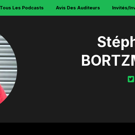
Tous Les Podcasts
Avis Des Auditeurs
Invités/In
Stép
BORTZ