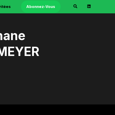
vitées
Abonnez-Vous
hane
MEYER