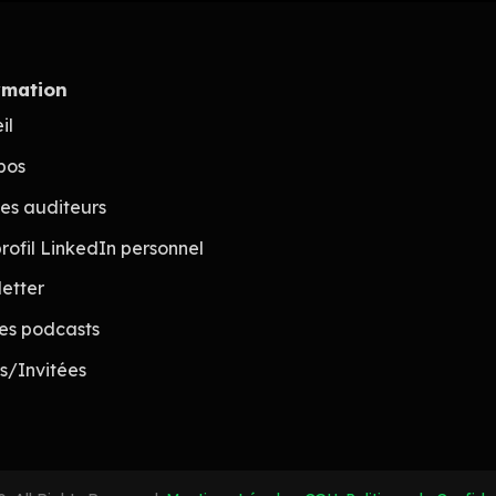
rmation
il
pos
des auditeurs
rofil LinkedIn personnel
etter
les podcasts
és/Invitées