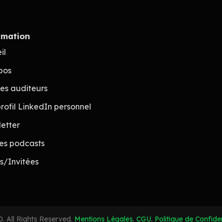
rmation
il
pos
des auditeurs
rofil LinkedIn personnel
etter
les podcasts
és/Invitées
. All Rights Reserved.
Mentions Légales
.
CGU
.
Politique de Confiden