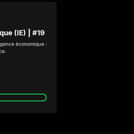
ue (IE) | #19
lligence économique :
ce.