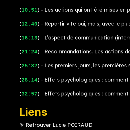
(
) - Les actions qui ont été mises en 
10:51
(
) - Repartir vite oui, mais, avec le p
12:40
(
) - L’aspect de communication (intern
16:13
(
) - Recommandations. Les actions de 
21:24
(
) - Les premiers jours, les premières
25:32
(
) -
Effets psychologiques : c
omment e
28:14
(
) - Effets psychologiques : comment e
32:57
Liens
✴️ Retrouver Lucie POIRAUD