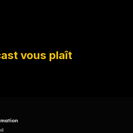
ast vous plaît
rmation
il